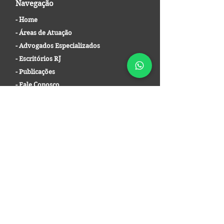
Navegação
-
Home
-
Áreas de Atuação
-
Advogados Especializados
-
Escritórios RJ
-
Publicações
-
Fale Conosco
-
Política de Privacidade
-
Termos de Uso
Atuação Jurídica
Assessoria e
bem Avaliada
Consultoria Jurídica